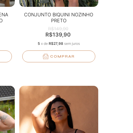
ENA
CONJUNTO BIQUINI NOZINHO
O
PRETO
R$149,90
R$139,90
5
x
de
R$27,98
sem juros
COMPRAR