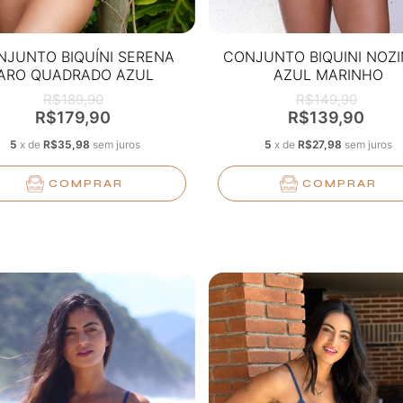
NJUNTO BIQUÍNI SERENA
CONJUNTO BIQUINI NOZ
ARO QUADRADO AZUL
AZUL MARINHO
R$189,90
R$149,90
R$179,90
R$139,90
5
x
de
R$35,98
sem juros
5
x
de
R$27,98
sem juros
COMPRAR
COMPRAR