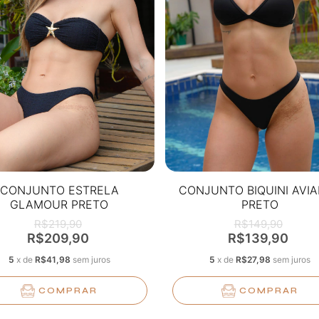
CONJUNTO ESTRELA
CONJUNTO BIQUINI AVI
GLAMOUR PRETO
PRETO
TEXTURIZADO
R$219,90
R$149,90
R$209,90
R$139,90
5
x
de
R$41,98
sem juros
5
x
de
R$27,98
sem juros
COMPRAR
COMPRAR