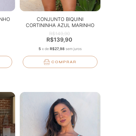
INHO
CONJUNTO BIQUINI
CORTININHA AZUL MARINHO
R$149,90
R$139,90
5
x
de
R$27,98
sem juros
COMPRAR