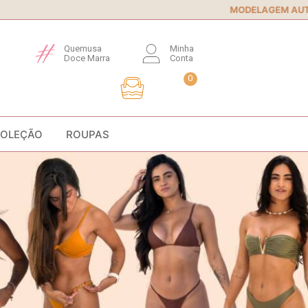
MODELAGEM AUTORAL
• Conforto e 
Quemusa
Minha
Doce Marra
Conta
0
COLEÇÃO
ROUPAS