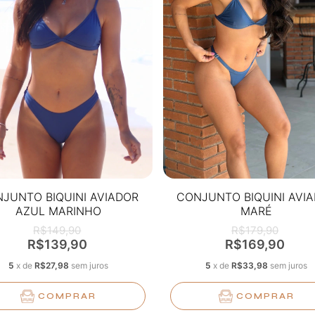
JUNTO BIQUINI AVIADOR
CONJUNTO BIQUINI AVI
AZUL MARINHO
MARÉ
R$149,90
R$179,90
R$139,90
R$169,90
5
x
de
R$27,98
sem juros
5
x
de
R$33,98
sem juros
COMPRAR
COMPRAR