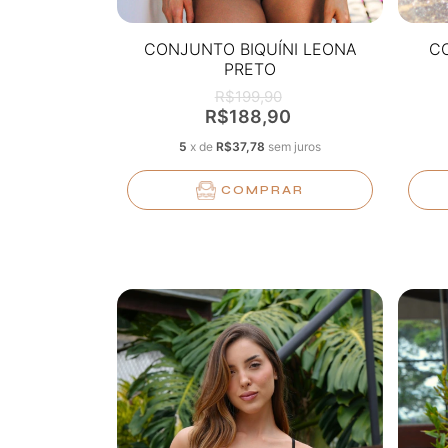
CONJUNTO BIQUÍNI LEONA
CO
PRETO
R$199,90
R$188,90
5
x
de
R$37,78
sem juros
COMPRAR