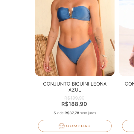
CONJUNTO BIQUÍNI LEONA
CON
AZUL
R$199,90
R$188,90
5
x
de
R$37,78
sem juros
COMPRAR