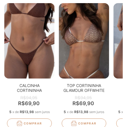
CALCINHA
TOP CORTININHA
CORTININHA
GLAMOUR OFFWHITE
GLAMOUR MARROM
TEXTURIZADO
GLA
R$94,95
R$94,95
TEXTURIZADO
R$69,90
R$69,90
5
x
de
R$13,98
sem juros
5
x
de
R$13,98
sem juros
5
x
d
COMPRAR
COMPRAR