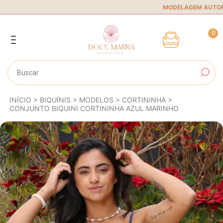
MODELAGEM AUTORAL
• 
0
INÍCIO
>
BIQUÍNIS
>
MODELOS
>
CORTININHA
>
CONJUNTO BIQUINI CORTININHA AZUL MARINHO