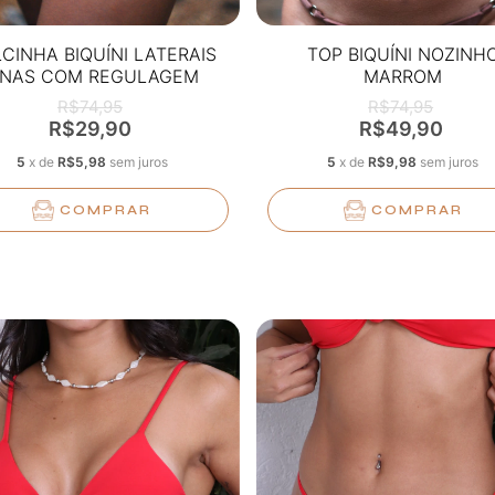
CINHA BIQUÍNI LATERAIS
TOP BIQUÍNI NOZINH
INAS COM REGULAGEM
MARROM
NOZINHO ONÇA
R$74,95
R$74,95
R$29,90
R$49,90
5
x
de
R$5,98
sem juros
5
x
de
R$9,98
sem juros
COMPRAR
COMPRAR