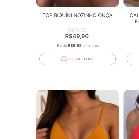
TOP BIQUÍNI NOZINHO ONÇA
CAL
F
R$74,95
R$49,90
5
x
de
R$9,98
sem juros
COMPRAR