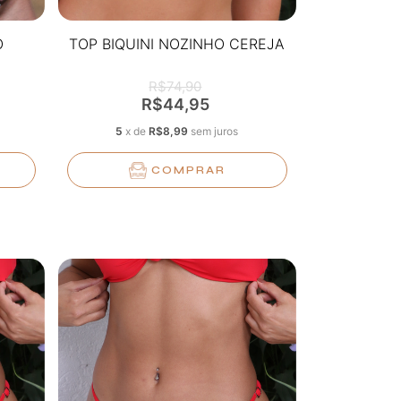
O
TOP BIQUINI NOZINHO CEREJA
R$74,90
R$44,95
5
x
de
R$8,99
sem juros
COMPRAR