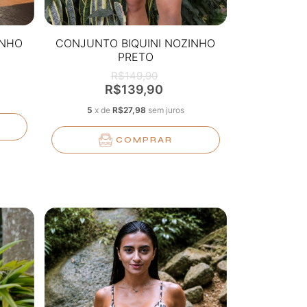
INHO
CONJUNTO BIQUINI NOZINHO
PRETO
R$149,90
R$139,90
5
x
de
R$27,98
sem juros
COMPRAR