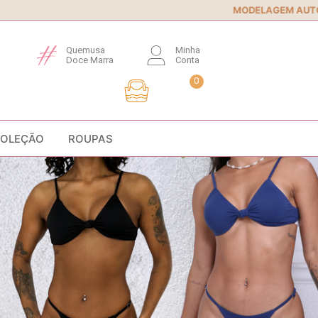
MODELAGEM AUTORAL
• Conforto e s
Quemusa
Minha
Doce Marra
Conta
0
COLEÇÃO
ROUPAS