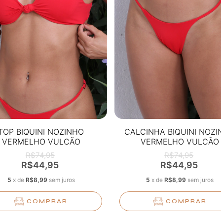
TOP BIQUINI NOZINHO
CALCINHA BIQUINI NOZ
VERMELHO VULCÃO
VERMELHO VULCÃO
R$74,95
R$74,95
R$44,95
R$44,95
5
x
de
R$8,99
sem juros
5
x
de
R$8,99
sem juros
COMPRAR
COMPRAR