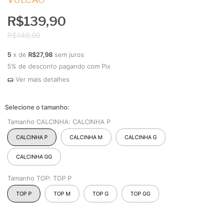
R$139,90
R$149,90
5
x de
R$27,98
sem juros
5% de desconto
pagando com Pix
Ver mais detalhes
Tamanho CALCINHA:
CALCINHA P
CALCINHA P
CALCINHA M
CALCINHA G
CALCINHA GG
Tamanho TOP:
TOP P
TOP P
TOP M
TOP G
TOP GG