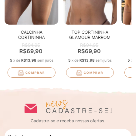
CALCINHA
TOP CORTININHA
CORTININHA
GLAMOUR MARROM
GLAMOUR OFFWHITE
TEXTURIZADO
VER
R$94,95
R$94,95
TEXTURIZADO
R$69,90
R$69,90
5
x
de
R$13,98
sem juros
5
x
de
R$13,98
sem juros
5
x
COMPRAR
COMPRAR
Cadastre-se e receba nossas ofertas.