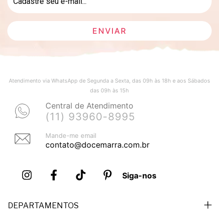
Atendimento via WhatsApp de Segunda a Sexta, das 09h às 18h e aos Sábados
das 09h às 15h
Central de Atendimento
(11) 93960-8995
Mande-me email
contato@docemarra.com.br
Siga-nos
DEPARTAMENTOS