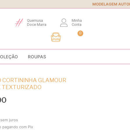
MODELAGEM AUTORAL
• Conforto e 
Quemusa
Minha
Doce Marra
Conta
0
COLEÇÃO
ROUPAS
 CORTININHA GLAMOUR
 TEXTURIZADO
90
sem juros
o
pagando com Pix