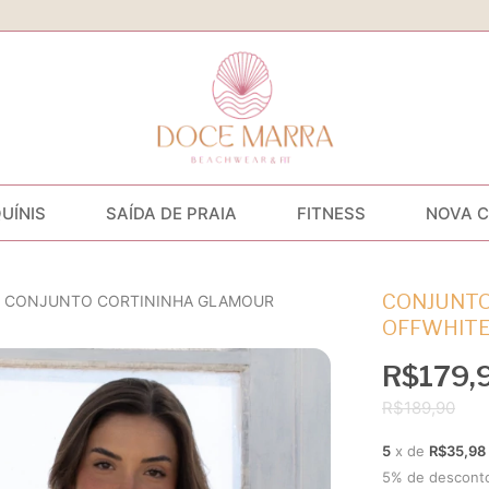
QUÍNIS
SAÍDA DE PRAIA
FITNESS
NOVA 
CONJUNTO
CONJUNTO CORTININHA GLAMOUR
OFFWHITE
R$179,
R$189,90
5
x de
R$35,98
5% de descont