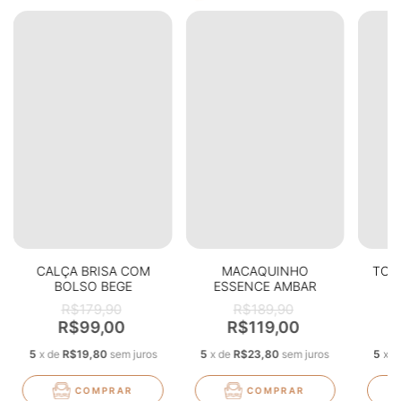
CALÇA BRISA COM
MACAQUINHO
TOP
BOLSO BEGE
ESSENCE AMBAR
R$179,90
R$189,90
R$99,00
R$119,00
5
x
de
R$19,80
sem juros
5
x
de
R$23,80
sem juros
5
x
d
COMPRAR
COMPRAR