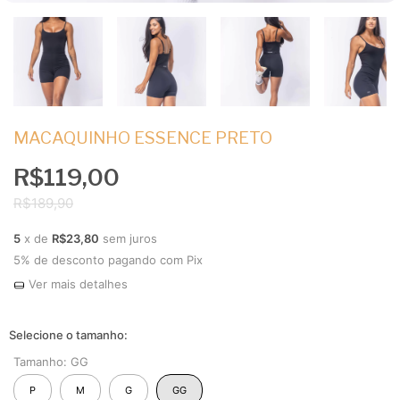
MACAQUINHO ESSENCE PRETO
R$119,00
R$189,90
5
x de
R$23,80
sem juros
5% de desconto
pagando com Pix
Ver mais detalhes
Tamanho:
GG
P
M
G
GG