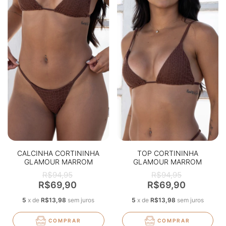
CALCINHA CORTININHA
TOP CORTININHA
GLAMOUR MARROM
GLAMOUR MARROM
TEXTURIZADO
TEXTURIZADO
R$94,95
R$94,95
R$69,90
R$69,90
5
x
de
R$13,98
sem juros
5
x
de
R$13,98
sem juros
COMPRAR
COMPRAR