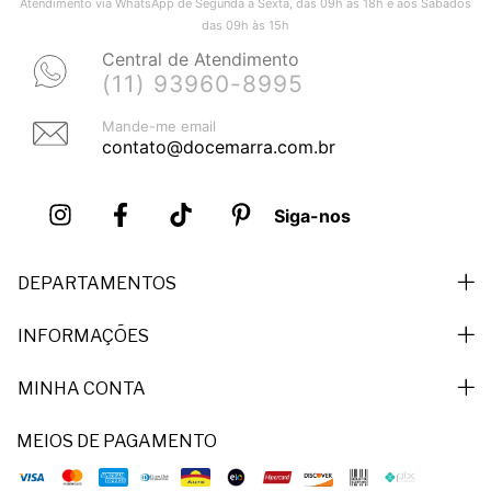
Atendimento via WhatsApp de Segunda a Sexta, das 09h às 18h e aos Sábados
das 09h às 15h
Central de Atendimento
(11) 93960-8995
Mande-me email
contato@docemarra.com.br
Siga-nos
DEPARTAMENTOS
INFORMAÇÕES
MINHA CONTA
MEIOS DE PAGAMENTO