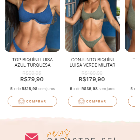
TOP BIQUÍNI LUISA
CONJUNTO BIQUÍNI
TOP
AZUL TURQUESA
LUISA VERDE MILITAR
V
TEXTURIZADO
TEXTURIZADO
R$99,95
R$189,90
R$79,90
R$179,90
5
x
de
R$15,98
sem juros
5
x
de
R$35,98
sem juros
5
x
d
COMPRAR
COMPRAR