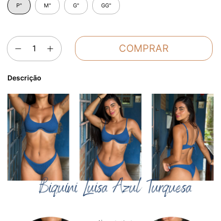
P"
M"
G"
GG"
Descrição