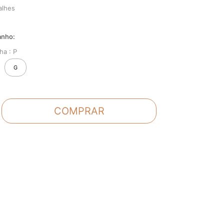
alhes
ha :
P
G