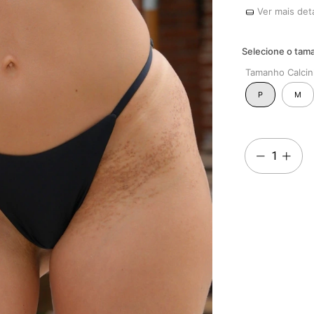
Ver mais det
Tamanho Calcin
P
M