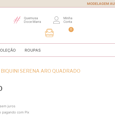
MODELAGEM AUTORAL
• Conforto e 
Quemusa
Minha
Doce Marra
Conta
0
COLEÇÃO
ROUPAS
 BIQUINI SERENA ARO QUADRADO
0
sem juros
o
pagando com Pix