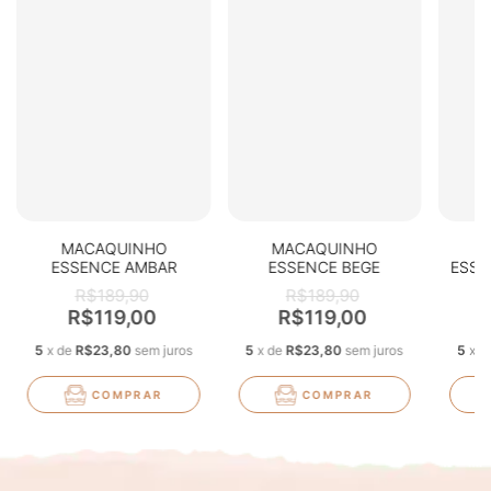
MACAQUINHO
MACAQUINHO
ESSENCE AMBAR
ESSENCE BEGE
ESSE
R$189,90
R$189,90
R$119,00
R$119,00
5
x
de
R$23,80
sem juros
5
x
de
R$23,80
sem juros
5
x
d
COMPRAR
COMPRAR