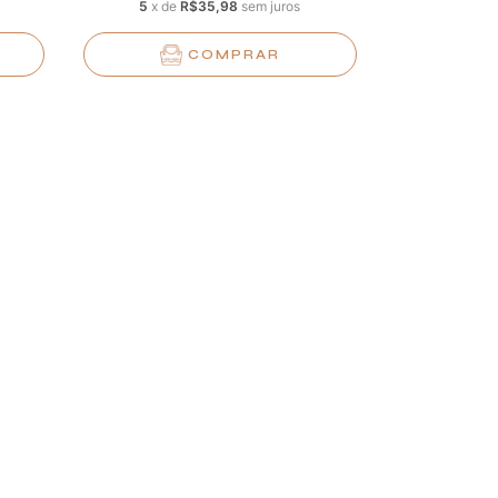
5
x
de
R$35,98
sem juros
COMPRAR